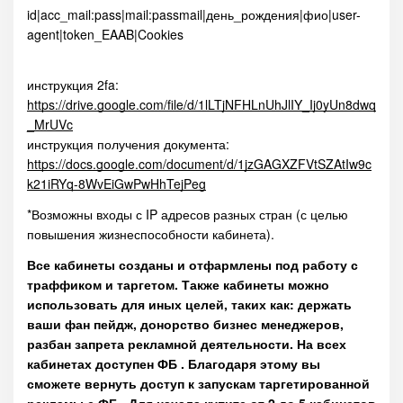
id|acc_mail:pass|mail:passmail|день_рождения|фио|user-
agent|token_EAAB|Cookies
инструкция 2fa:
https://drive.google.com/file/d/1lLTjNFHLnUhJlIY_Ij0yUn8dwq
_MrUVc
инструкция получения документа:
https://docs.google.com/document/d/1jzGAGXZFVtSZAtIw9c
k21iRYq-8WvEiGwPwHhTejPeg
*Возможны входы с IP адресов разных стран (с целью
повышения жизнеспособности кабинета).
Все кабинеты созданы и отфармлены под работу с
траффиком и таргетом. Также кабинеты можно
использовать для иных целей, таких как: держать
ваши фан пейдж, донорство бизнес менеджеров,
разбан запрета рекламной деятельности. На всех
кабинетах доступен ФБ . Благодаря этому вы
сможете вернуть доступ к запускам таргетированной
рекламы с ФБ . Для начала купите от 2 до 5 кабинетов