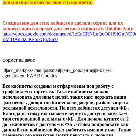
повышения жизнеспособности кабинета)
Специально для этих кабинетов сделали сервис для их
конвертации в формат для легкого импорта в Dolphin Anty
https://docs.google.com/document/d/1zEnCRNLuQoO8H9fGmND3
BVtDAn2kCKkoi7Qd78m0
формат выдачи:
id|acc_mail:pass|mail:passmail|день_рождения|фио|user-
agent|token_EAAB|Cookies
Все кабинеты созданы и отфармлены под работу с
траффиком и таргетом. Также кабинеты можно
использовать для иных целей, таких как: держать ваши
фан пейдж, донорство бизнес менеджеров, разбан запрета
рекламной деятельности. На всех кабинетах дступен ФБ .
Благодаря этому вы сможете вернуть доступ к запускам
таргетированной рекламы с ФБ . Для начала купите от 2
до 5 кабинетов с доступом к ФБ , чтобы попробовать как
данный тип кабинетов будет работать именно у вас. Такие
кабинеты гео казахстан могут работать с любыми