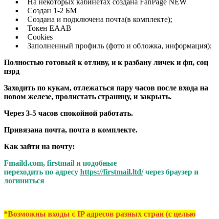
На некоторых кабинетах создана FanPage NEW
Создан 1-2 БМ
Создана и подключена почта(в комплекте);
Токен EAAB
Cookies
Заполненный профиль (фото и обложка, информация);
Полностью готовый к отливу, и к разбану личек и фп, соц
пзрд
Заходить по кукам, отлежаться пару часов после входа на
новом железе, пролистать страницу, и закрыть.
Через 3-5 часов спокойной работать.
Привязана почта, почта в комплекте.
Как зайти на почту:
Fmaild.com, firstmail и подобные
переходить по адресу
https://firstmail.ltd/
через браузер и
логиниться
*Возможны входы с IP адресов разных стран (с целью