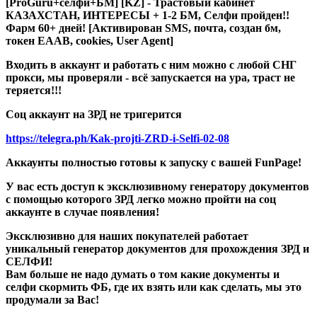
[ProGuru+селфи+БМ] [KZ] - Трастовый кабинет
КАЗАХСТАН, ИНТЕРЕСЫ + 1-2 БМ, Селфи пройден!!
Фарм 60+ дней! [Активирован SMS, почта, создан бм,
токен EAAB, cookies, User Agent]
Входить в аккаунт и работать с ним можно с любой СНГ
прокси, мы проверяли - всё запускается на ура, траст не
теряется!!!
Соц аккаунт на ЗРД не тригерится
https://telegra.ph/Kak-projti-ZRD-i-Selfi-02-08
Аккаунты полностью готовы к запуску с вашей FunPage!
У вас есть доступ к эксклюзивному генератору документов
с помощью которого ЗРД легко можно пройти на соц
аккаунте в случае появления!
Эксклюзивно для наших покупателей работает
уникальный генератор документов для прохождения ЗРД и
СЕЛФИ!
Вам больше не надо думать о том какие документы и
селфи скормить ФБ, где их взять или как сделать, мы это
продумали за Вас!